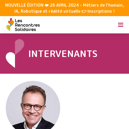
NOUVELLE ÉDITION ❤️ 26 AVRIL 2024 - Métiers de l'humain,
IA, Robotique et réalité virtuelle 👉 Inscriptions !
INTERVENANTS