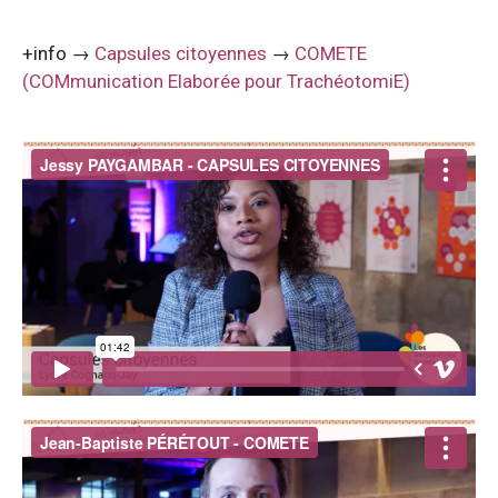
+info →
Capsules citoyennes
→
COMETE
(COMmunication Elaborée pour TrachéotomiE)