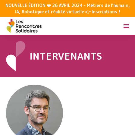
NOUVELLE ÉDITION ❤️ 26 AVRIL 2024 - Métiers de l'humain,
IA, Robotique et réalité virtuelle 👉 Inscriptions !
INTERVENANTS