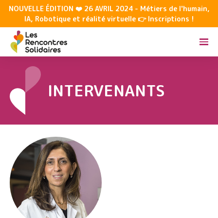
NOUVELLE ÉDITION ❤️ 26 AVRIL 2024 - Métiers de l'humain,
IA, Robotique et réalité virtuelle 👉 Inscriptions !
INTERVENANTS